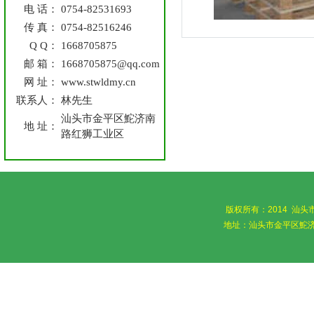
电 话：
0754-82531693
传 真：
0754-82516246
Q Q：
1668705875
邮 箱：
1668705875@qq.com
网 址：
www.stwldmy.cn
联系人：
林先生
汕头市金平区鮀济南
地 址：
路红狮工业区
版权所有：2014 汕
地址：汕头市金平区鮀济南