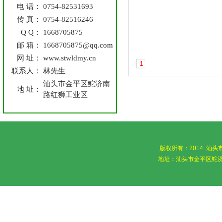
电 话：
0754-82531693
传 真：
0754-82516246
Q Q：
1668705875
邮 箱：
1668705875@qq.com
网 址：
www.stwldmy.cn
联系人：
林先生
汕头市金平区鮀济南
地 址：
路红狮工业区
版权所有：2014 汕
地址：汕头市金平区鮀济南